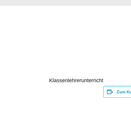
« Alle Veranstaltungen
Zweiter Schul
15. September @ 08:30
-
12:10
Klassenlehrerunterricht
Zum Ka