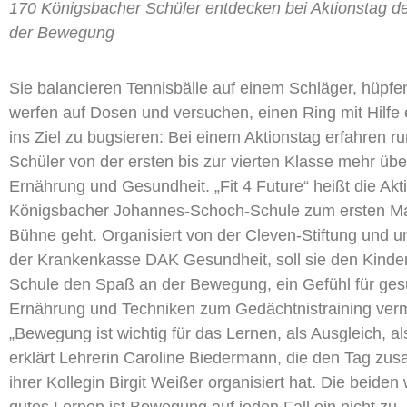
170 Königsbacher Schüler entdecken bei Aktionstag 
der Bewegung
Sie balancieren Tennisbälle auf einem Schläger, hüpfe
werfen auf Dosen und versuchen, einen Ring mit Hilfe 
ins Ziel zu bugsieren: Bei einem Aktionstag erfahren r
Schüler von der ersten bis zur vierten Klasse mehr ü
Ernährung und Gesundheit. „Fit 4 Future“ heißt die Akti
Königsbacher Johannes-Schoch-Schule zum ersten Ma
Bühne geht. Organisiert von der Cleven-Stiftung und un
der Krankenkasse DAK Gesundheit, soll sie den Kinder
Schule den Spaß an der Bewegung, ein Gefühl für ge
Ernährung und Techniken zum Gedächtnistraining vermi
„Bewegung ist wichtig für das Lernen, als Ausgleich, al
erklärt Lehrerin Caroline Biedermann, die den Tag zu
ihrer Kollegin Birgit Weißer organisiert hat. Die beiden
gutes Lernen ist Bewegung auf jeden Fall ein nicht zu