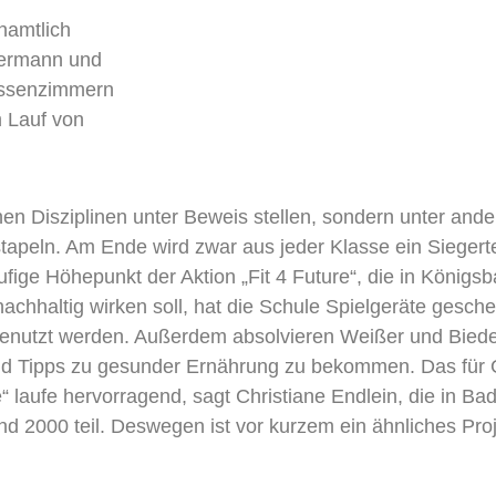
namtlich
dermann und
lassenzimmern
m Lauf von
ichen Disziplinen unter Beweis stellen, sondern unter an
tapeln. Am Ende wird zwar aus jeder Klasse ein Siegert
äufige Höhepunkt der Aktion „Fit 4 Future“, die in König
 nachhaltig wirken soll, hat die Schule Spielgeräte gesc
genutzt werden. Außerdem absolvieren Weißer und Biede
und Tipps zu gesunder Ernährung zu bekommen. Das für 
re“ laufe hervorragend, sagt Christiane Endlein, die in
 2000 teil. Deswegen ist vor kurzem ein ähnliches Proj