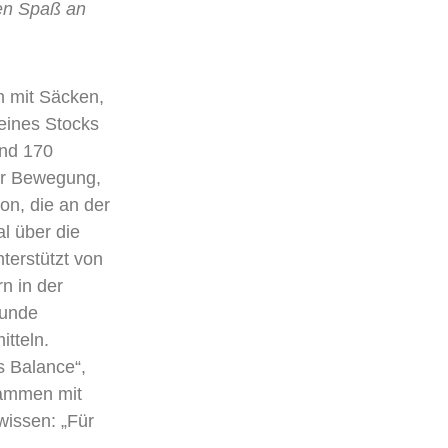
den Spaß an
n mit Säcken,
eines Stocks
und 170
ber Bewegung,
on, die an der
l über die
terstützt von
n in der
sunde
tteln.
s Balance“,
sammen mit
 wissen: „Für