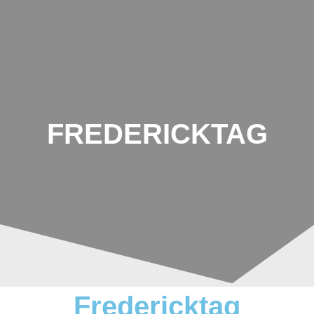
Johannes-
Schoch-
Schule
FREDERICKTAG
Fredericktag