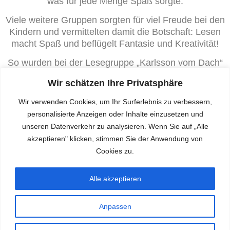
was für jede Menge Spaß sorgte.
Viele weitere Gruppen sorgten für viel Freude bei den
Kindern und vermittelten damit die Botschaft: Lesen
macht Spaß und beflügelt Fantasie und Kreativität!
So wurden bei der Lesegruppe „Karlsson vom Dach“
von Astrid Lindgren Propeller gebastelt – welches
Wir schätzen Ihre Privatsphäre
Kind träumt nicht vom Fliegen? In „Sonjas Abenteuer“
war kreatives Geschick gefragt beim Weben eines
Wir verwenden Cookies, um Ihr Surferlebnis zu verbessern,
Spinnennetzes, in das die kleine Spinne Sonja
personalisierte Anzeigen oder Inhalte einzusetzen und
gesetzt wurde. Aber auch mit Büchern zur
unseren Datenverkehr zu analysieren. Wenn Sie auf „Alle
Andersartigkeit und dem Aufruf zu Toleranz wurde
akzeptieren" klicken, stimmen Sie der Anwendung von
sich auseinandergesetzt. mk
Cookies zu.
Alle akzeptieren
Borka - Erlebnisse einer Wildgans
Anpassen
© 2026 Johannes-Schoch-Schule. WordPress mit