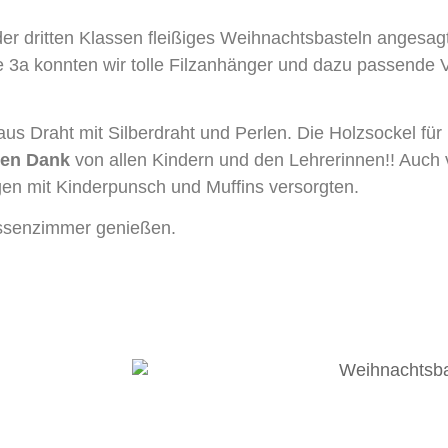
er dritten Klassen fleißiges Weihnachtsbasteln angesa
 3a konnten wir tolle Filzanhänger und dazu passende
 Draht mit Silberdraht und Perlen. Die Holzsockel für u
hen Dank
von allen Kindern und den Lehrerinnen!! Auch v
en mit Kinderpunsch und Muffins versorgten.
assenzimmer genießen.
nnes-Schoch-Schule. WordPress mit dem Theme
OneP