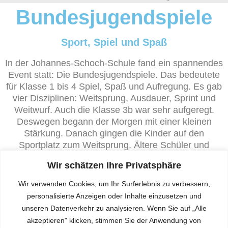
Bundesjugendspiele
Sport, Spiel und Spaß
In der Johannes-Schoch-Schule fand ein spannendes
Event statt: Die Bundesjugendspiele. Das bedeutete
für Klasse 1 bis 4 Spiel, Spaß und Aufregung. Es gab
vier Disziplinen: Weitsprung, Ausdauer, Sprint und
Weitwurf. Auch die Klasse 3b war sehr aufgeregt.
Deswegen begann der Morgen mit einer kleinen
Stärkung. Danach gingen die Kinder auf den
Sportplatz zum Weitsprung. Ältere Schüler und
Schülerinnen halfen den Lehrern auszumessen.
Wir schätzen Ihre Privatsphäre
Nachdem das geschafft war, machten sie eine kleine
Pause und gingen dann zum Sprint. Auch das
Wir verwenden Cookies, um Ihr Surferlebnis zu verbessern,
meisterten die Drittklässler/innen ohne Problem, da
personalisierte Anzeigen oder Inhalte einzusetzen und
sie im Sportunterricht geübt hatten. Geübt hatten sie
unseren Datenverkehr zu analysieren. Wenn Sie auf „Alle
natürlich auch den Ausdauerlauf und den Weitwurf.
akzeptieren" klicken, stimmen Sie der Anwendung von
Am Ende waren alle so erschöpft, dass sie sich