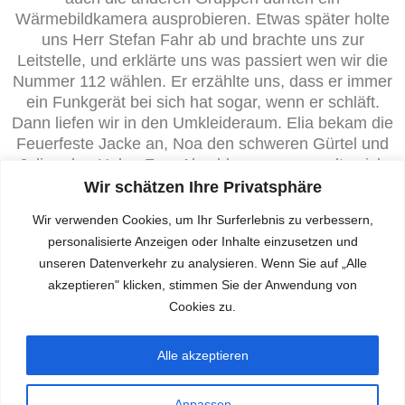
Wärmebildkamera ausprobieren. Etwas später holte
uns Herr Stefan Fahr ab und brachte uns zur
Leitstelle, und erklärte uns was passiert wen wir die
Nummer 112 wählen. Er erzählte uns, dass er immer
ein Funkgerät bei sich hat sogar, wenn er schläft.
Dann liefen wir in den Umkleideraum. Elia bekam die
Feuerfeste Jacke an, Noa den schweren Gürtel und
Julian den Helm. Zum Abschluss versammelte sich
die ganze Klasse in einem großen Kreis, wir
Wir schätzen Ihre Privatsphäre
verabschiedeten uns und gingen wieder in die Schule
Wir verwenden Cookies, um Ihr Surferlebnis zu verbessern,
zurück.
personalisierte Anzeigen oder Inhalte einzusetzen und
EIN TOLLER AUSFLUG!
unseren Datenverkehr zu analysieren. Wenn Sie auf „Alle
akzeptieren" klicken, stimmen Sie der Anwendung von
Emma Lou und Frau Schultz-Löffler
Cookies zu.
Alle akzeptieren
Anpassen