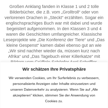
Großen Anklang fanden in Klasse 1 und 2 tolle
Bilderbücher, die z.B. vom „Grolltroll“ oder von
verlorenen Drachen in „Steckt“ erzählten. Sogar ein
englischsprachiges Buch war mit dabei und wurde
begeistert aufgenommen. In den Klassen 3 und 4
waren die Geschichten umfangreicher. Klassische
Leseprojekte wie „Die Konferenz der Tiere“ und „Das
kleine Gespenst“ kamen dabei ebenso gut an wie
„Wir sind nachher wieder da, müssen kurz nach
Afrika“ und „Das Tagebuch einer Killerkatze“ mit
Bildern vom Grüffelo-Schöpfer Axel Scheffler.
Wir schätzen Ihre Privatsphäre
Alle Leseprojekte machten den Kindern viel Freude
und vermittelten die Botschaft: Lesen macht Spaß!
Wir verwenden Cookies, um Ihr Surferlebnis zu verbessern,
personalisierte Anzeigen oder Inhalte einzusetzen und
unseren Datenverkehr zu analysieren. Wenn Sie auf „Alle
akzeptieren" klicken, stimmen Sie der Anwendung von
Cookies zu.