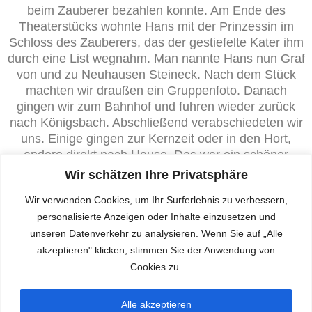
beim Zauberer bezahlen konnte. Am Ende des
Theaterstücks wohnte Hans mit der Prinzessin im
Schloss des Zauberers, das der gestiefelte Kater ihm
durch eine List wegnahm. Man nannte Hans nun Graf
von und zu Neuhausen Steineck. Nach dem Stück
machten wir draußen ein Gruppenfoto. Danach
gingen wir zum Bahnhof und fuhren wieder zurück
nach Königsbach. Abschließend verabschiedeten wir
uns. Einige gingen zur Kernzeit oder in den Hort,
andere direkt nach Hause. Das war ein schöner
Vormittag.
Wir schätzen Ihre Privatsphäre
Ein riesiges Dankeschön an den Förderverein für die
Wir verwenden Cookies, um Ihr Surferlebnis zu verbessern,
finanzielle Unterstützung des Theaterbesuchs aller
personalisierte Anzeigen oder Inhalte einzusetzen und
Kinder der Johannes-Schoch-Schule.
unseren Datenverkehr zu analysieren. Wenn Sie auf „Alle
akzeptieren" klicken, stimmen Sie der Anwendung von
Isabella, Jakob und Kian Klasse 3a
Cookies zu.
M.Schultz-Löffler
Alle akzeptieren