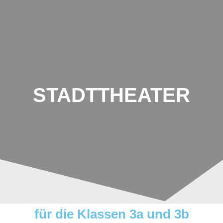
Johannes-
Schoch-
Schule
STADTTHEATER
für die Klassen 3a und 3b