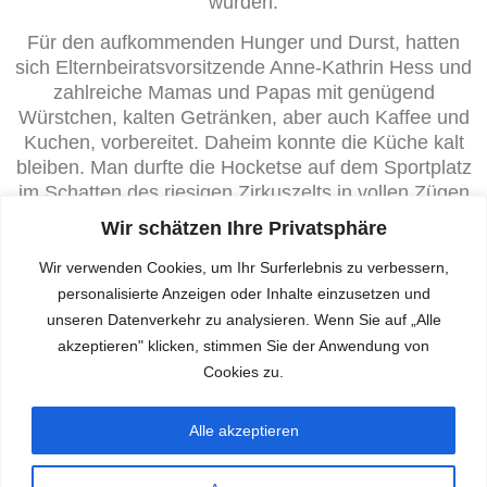
wurden.
Für den aufkommenden Hunger und Durst, hatten
sich Elternbeiratsvorsitzende Anne-Kathrin Hess und
zahlreiche Mamas und Papas mit genügend
Würstchen, kalten Getränken, aber auch Kaffee und
Kuchen, vorbereitet. Daheim konnte die Küche kalt
bleiben. Man durfte die Hocketse auf dem Sportplatz
im Schatten des riesigen Zirkus­zelts in vollen Zügen
auskosten.
Wir schätzen Ihre Privatsphäre
Auf äußerst großen Ansturm musste sich die von
Wir verwenden Cookies, um Ihr Surferlebnis zu verbessern,
Fördervereinsvorsitzender Bettina Richert
personalisierte Anzeigen oder Inhalte einzusetzen und
organisierte Tombola einstellen. Für kleines Geld
unseren Datenverkehr zu analysieren. Wenn Sie auf „Alle
konnten Lose erstanden werden. Kein Los war dabei
akzeptieren" klicken, stimmen Sie der Anwendung von
eine Niete, sodass alle mit strahlenden Augen ihren
Cookies zu.
neuen Besitz nach Hause tragen konnten.
Allen am Gelingen unseres erfolgreichen Schulfests
Alle akzeptieren
Beteiligten ein herzliches Dankeschön. lh