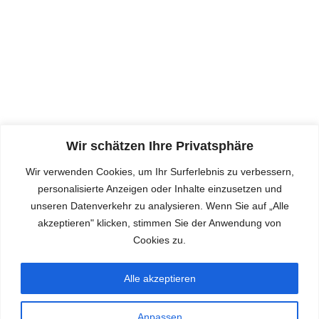
Datenschutz nehmen wir ernst, für weitere Details
hier klicken:
DATENSCHUTZ
Wir schätzen Ihre Privatsphäre
Impressum
Wir verwenden Cookies, um Ihr Surferlebnis zu verbessern,
personalisierte Anzeigen oder Inhalte einzusetzen und
Hier klicken für Kontaktdaten der Schule, sowie
unseren Datenverkehr zu analysieren. Wenn Sie auf „Alle
Aufsichts-, Träger und Haftungsinformationen:
akzeptieren" klicken, stimmen Sie der Anwendung von
Cookies zu.
IMPRESSUM
Alle akzeptieren
Anpassen