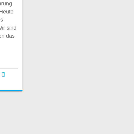
hrung
 Heute
as
ir sind
en das