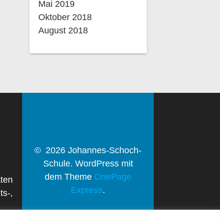
Mai 2019
Oktober 2018
August 2018
© 2026 Johannes-Schoch-
Schule. WordPress mit
dem Theme
OnePage
aten
Express
.
ts-,
: