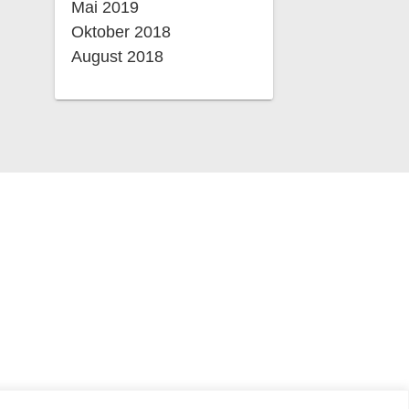
Mai 2019
Oktober 2018
August 2018
© 2026 Johannes-Schoch-
Schule. WordPress mit
dem Theme
OnePage
aten
Express
.
ts-,
: