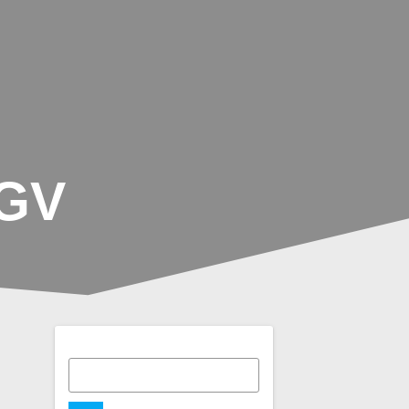
LJAHR
AGS
TERMINE/PLÄNE
PARTNER/KOOPERATIONEN
GV