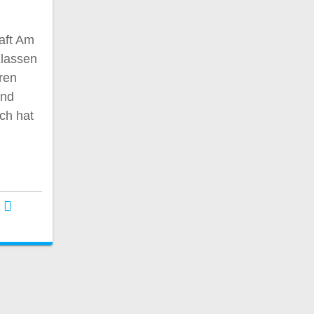
aft Am
Klassen
ren
und
ch hat