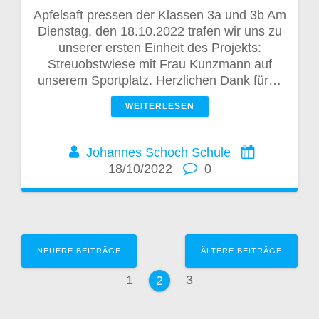
Apfelsaft pressen der Klassen 3a und 3b Am
Dienstag, den 18.10.2022 trafen wir uns zu
unserer ersten Einheit des Projekts:
Streuobstwiese mit Frau Kunzmann auf
unserem Sportplatz. Herzlichen Dank für…
WEITERLESEN
Johannes Schoch Schule
18/10/2022
0
B
NEUERE BEITRÄGE
ÄLTERE BEITRÄGE
e
S
S
1
3
S
2
e
e
i
e
i
i