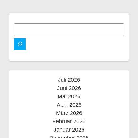
i
t
t
t
e
e
t
r
e
a
g
s
n
Juli 2026
a
Juni 2026
v
Mai 2026
April 2026
i
März 2026
Februar 2026
g
Januar 2026
Dezember 2025