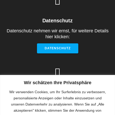
Datenschutz
Datenschutz nehmen wir ernst, für weitere Details
hier klicken:
DATENSCHUTZ
Wir schätzen Ihre Privatsphäre
Impressum
Wir verwenden Cookies, um Ihr Surferlebnis zu verbessern,
personalisierte Anzeigen oder Inhalte einzusetzen und
Hier klicken für Kontaktdaten der Schule, sowie
unseren Datenverkehr zu analysieren. Wenn Sie auf „Alle
Aufsichts-, Träger und Haftungsinformationen:
akzeptieren" klicken, stimmen Sie der Anwendung von