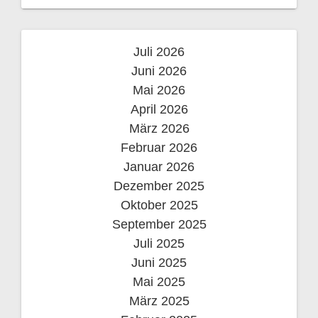
s
n
Juli 2026
a
Juni 2026
v
Mai 2026
April 2026
i
März 2026
Februar 2026
g
Januar 2026
a
Dezember 2025
Oktober 2025
t
September 2025
i
Juli 2025
Juni 2025
o
Mai 2025
März 2025
n