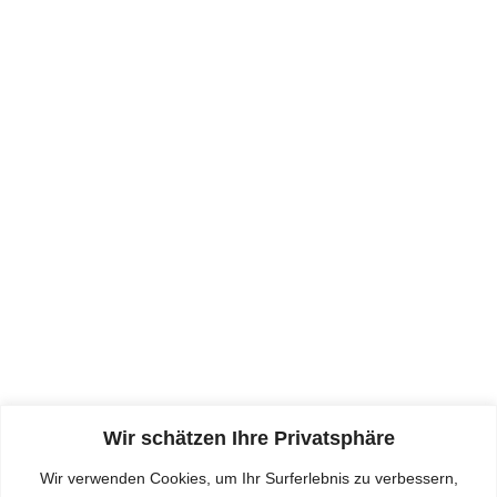
07232 - 50 415
Datenschutz
Datenschutz nehmen wir ernst, für weitere Details
hier klicken:
DATENSCHUTZ
Wir schätzen Ihre Privatsphäre
Impressum
Wir verwenden Cookies, um Ihr Surferlebnis zu verbessern,