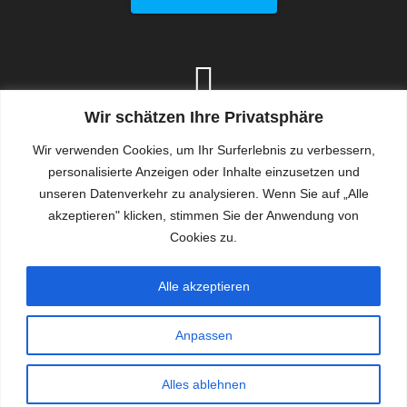
Wir schätzen Ihre Privatsphäre
Impressum
Wir verwenden Cookies, um Ihr Surferlebnis zu verbessern,
personalisierte Anzeigen oder Inhalte einzusetzen und
Hier klicken für Kontaktdaten der Schule, sowie
unseren Datenverkehr zu analysieren. Wenn Sie auf „Alle
Aufsichts-, Träger und Haftungsinformationen:
akzeptieren" klicken, stimmen Sie der Anwendung von
Cookies zu.
IMPRESSUM
Alle akzeptieren
Anpassen
© 2026 Johannes-Schoch-Schule. WordPress mit
Alles ablehnen
dem Theme
OnePage Express
.