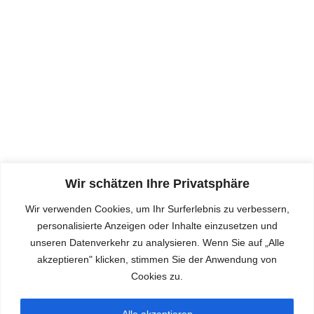
Datenschutz
Datenschutz nehmen wir ernst, für weitere Details
hier klicken:
DATENSCHUTZ
Wir schätzen Ihre Privatsphäre
Impressum
Wir verwenden Cookies, um Ihr Surferlebnis zu verbessern,
personalisierte Anzeigen oder Inhalte einzusetzen und
Hier klicken für Kontaktdaten der Schule, sowie
unseren Datenverkehr zu analysieren. Wenn Sie auf „Alle
Aufsichts-, Träger und Haftungsinformationen:
akzeptieren" klicken, stimmen Sie der Anwendung von
Cookies zu.
IMPRESSUM
Alle akzeptieren